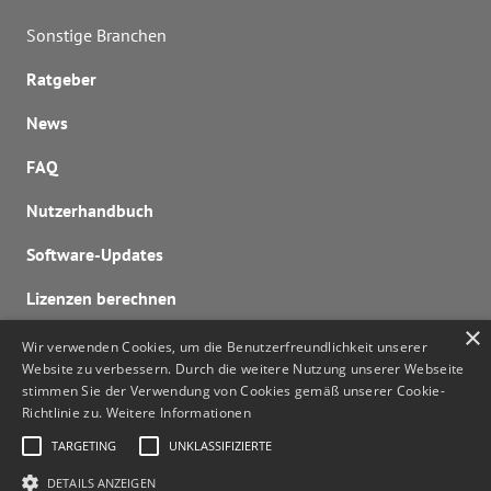
Sonstige Branchen
Ratgeber
News
FAQ
Nutzerhandbuch
Software-Updates
Lizenzen berechnen
×
Kontaktieren Sie uns
Wir verwenden Cookies, um die Benutzerfreundlichkeit unserer
noa@noa.online
Website zu verbessern. Durch die weitere Nutzung unserer Webseite
stimmen Sie der Verwendung von Cookies gemäß unserer Cookie-
Richtlinie zu.
Weitere Informationen
TARGETING
UNKLASSIFIZIERTE
© HOLLU Systemhygiene GmbH 2026
DETAILS ANZEIGEN