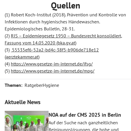
Quellen
(1) Robert Koch-Institut (2018). Prävention und Kontrolle von
Infektionen durch hygienisches Händewaschen.
Epidemiologisches Bulletin, 28-31.
(2)
RIS – Epidemiegesetz 1950 – Bundesrecht konsolidiert,
Fassung vom 14.05.2020 (bka.gv.at)
(3)
55535ef6-52a2-bd4c-38f5-b906de718e12
(aerztekammer.at)
(4)
https://www.gesetze-im-internet.de/ifsg/
(5)
https://www.gesetze-im-internet.de/mpg/
Themen:
Ratgeber
Hygiene
Aktuelle News
NOA auf der CMS 2025 in Berlin
Auf der Suche nach ganzheitlichen
Reinigungslösungen, die hohe und