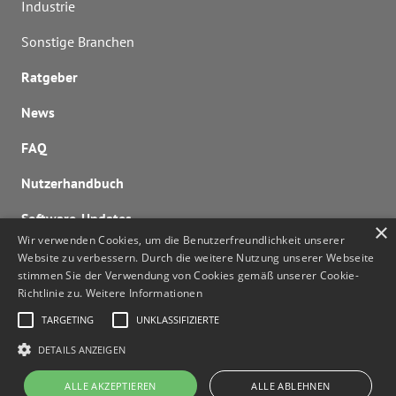
Industrie
Sonstige Branchen
Ratgeber
News
FAQ
Nutzerhandbuch
Software-Updates
×
Wir verwenden Cookies, um die Benutzerfreundlichkeit unserer
Lizenzen berechnen
Website zu verbessern. Durch die weitere Nutzung unserer Webseite
stimmen Sie der Verwendung von Cookies gemäß unserer Cookie-
Kontaktieren Sie uns
Richtlinie zu.
Weitere Informationen
noa@noa.online
TARGETING
UNKLASSIFIZIERTE
DETAILS ANZEIGEN
ALLE AKZEPTIEREN
ALLE ABLEHNEN
© HOLLU Systemhygiene GmbH 2026