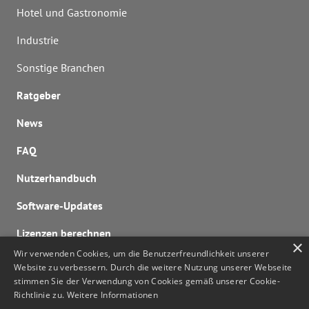
Hotel und Gastronomie
Industrie
Sonstige Branchen
Ratgeber
News
FAQ
Nutzerhandbuch
Software-Updates
Lizenzen berechnen
×
Wir verwenden Cookies, um die Benutzerfreundlichkeit unserer
Kontaktieren Sie uns
Website zu verbessern. Durch die weitere Nutzung unserer Webseite
noa@noa.online
stimmen Sie der Verwendung von Cookies gemäß unserer Cookie-
Richtlinie zu.
Weitere Informationen