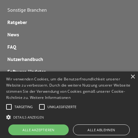
Sonstige Branchen
Ratgeber
News
FAQ
Nutzerhandbuch
Software-Updates
×
Wir verwenden Cookies, um die Benutzerfreundlichkeit unserer
Lizenzen berechnen
Website zu verbessern. Durch die weitere Nutzung unserer Webseite
stimmen Sie der Verwendung von Cookies gemäß unserer Cookie-
Kontaktieren Sie uns
Richtlinie zu.
Weitere Informationen
noa@noa.online
TARGETING
UNKLASSIFIZIERTE
DETAILS ANZEIGEN
ALLE AKZEPTIEREN
ALLE ABLEHNEN
© HOLLU Systemhygiene GmbH 2026