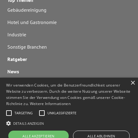
Gebäudereinigung
Hotel und Gastronomie
Industrie
Sonstige Branchen
Ratgeber
News
×
FAQ
Wir verwenden Cookies, um die Benutzerfreundlichkeit unserer
Website zu verbessern. Durch die weitere Nutzung unserer Webseite
Nutzerhandbuch
stimmen Sie der Verwendung von Cookies gemäß unserer Cookie-
Richtlinie zu.
Weitere Informationen
Software-Updates
TARGETING
UNKLASSIFIZIERTE
Lizenzen berechnen
DETAILS ANZEIGEN
Kontaktieren Sie uns
ALLE AKZEPTIEREN
ALLE ABLEHNEN
noa@noa.online