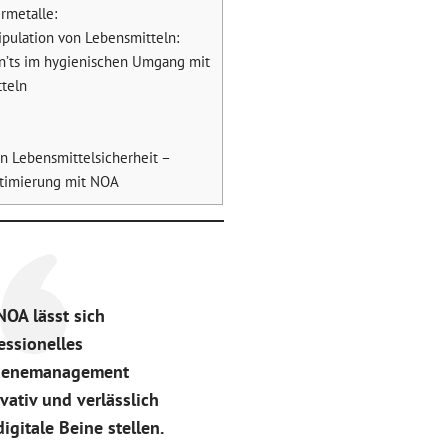
rmetalle:
ipulation von Lebensmitteln:
’ts im hygienischen Umgang mit
teln
an Lebensmittelsicherheit –
timierung mit NOA
NOA lässt sich
essionelles
ienemanagement
vativ und verlässlich
digitale Beine stellen.