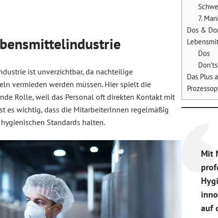
Schwe
7. Man
Dos & Don
bensmittelindustrie
Lebensmit
Dos
Don’ts
dustrie ist unverzichtbar, da nachteilige
Das Plus 
ln vermieden werden müssen. Hier spielt die
Prozessop
de Rolle, weil das Personal oft direkten Kontakt mit
st es wichtig, dass die MitarbeiterInnen regelmäßig
 hygienischen Standards halten.
Mit 
prof
Hyg
inno
auf 