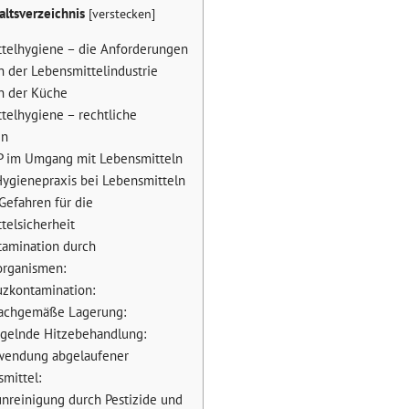
altsverzeichnis
[
verstecken
]
telhygiene – die Anforderungen
n der Lebensmittelindustrie
n der Küche
telhygiene – rechtliche
en
 im Umgang mit Lebensmitteln
ygienepraxis bei Lebensmitteln
 Gefahren für die
telsicherheit
tamination durch
organismen:
uzkontamination:
sachgemäße Lagerung:
ngelnde Hitzebehandlung:
rwendung abgelaufener
mittel:
unreinigung durch Pestizide und