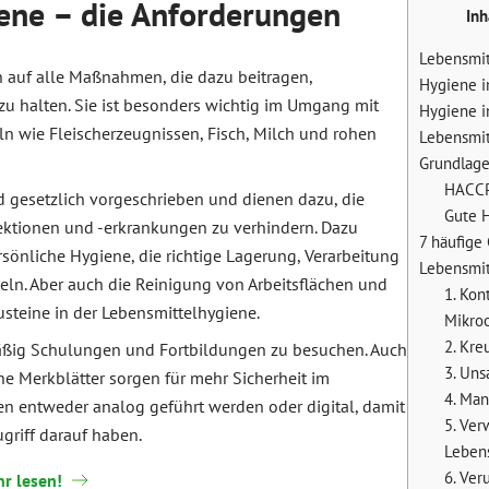
ene – die Anforderungen
Inh
Lebensmit
h auf alle Maßnahmen, die dazu beitragen,
Hygiene i
zu halten. Sie ist besonders wichtig im Umgang mit
Hygiene i
ln wie Fleischerzeugnissen, Fisch, Milch und rohen
Lebensmit
Grundlag
HACCP
 gesetzlich vorgeschrieben und dienen dazu, die
Gute H
ektionen und -erkrankungen zu verhindern. Dazu
7 häufige
nliche Hygiene, die richtige Lagerung, Verarbeitung
Lebensmit
ln. Aber auch die Reinigung von Arbeitsflächen und
1. Kon
steine in der Lebensmittelhygiene.
Mikro
2. Kre
mäßig Schulungen und Fortbildungen zu besuchen. Auch
3. Un
e Merkblätter sorgen für mehr Sicherheit im
4. Ma
en entweder analog geführt werden oder digital, damit
5. Ve
ugriff darauf haben.
Lebens
6. Ver
hr lesen!