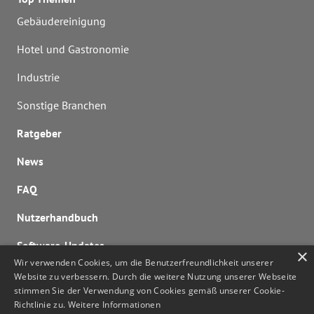
Gebäudereinigung
Hotel und Gastronomie
Industrie
Sonstige Branchen
Ratgeber
News
FAQ
Nutzerhandbuch
Software-Updates
×
Wir verwenden Cookies, um die Benutzerfreundlichkeit unserer
Lizenzen berechnen
Website zu verbessern. Durch die weitere Nutzung unserer Webseite
stimmen Sie der Verwendung von Cookies gemäß unserer Cookie-
Kontaktieren Sie uns
Richtlinie zu.
Weitere Informationen
noa@noa.online