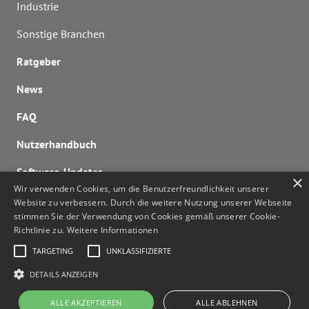
Industrie
Sonstige Branchen
Ratgeber
News
FAQ
Nutzerhandbuch
Software-Updates
×
Wir verwenden Cookies, um die Benutzerfreundlichkeit unserer
Lizenzen berechnen
Website zu verbessern. Durch die weitere Nutzung unserer Webseite
stimmen Sie der Verwendung von Cookies gemäß unserer Cookie-
Kontaktieren Sie uns
Richtlinie zu.
Weitere Informationen
noa@noa.online
TARGETING
UNKLASSIFIZIERTE
DETAILS ANZEIGEN
ALLE AKZEPTIEREN
ALLE ABLEHNEN